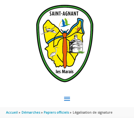
Aller au contenu
Aller au pied de page
MENU
PRINCIPAL
Accueil
Démarches
Papiers officiels
Légalisation de signature