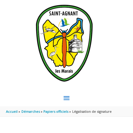
Aller au contenu
Aller au pied de page
MENU
PRINCIPAL
Accueil
Démarches
Papiers officiels
Légalisation de signature