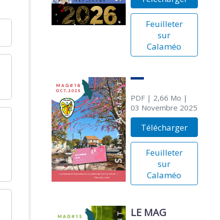
Feuilleter
sur
Calaméo
PDF
| 2,66 Mo
|
03 Novembre 2025
Télécharger
Feuilleter
sur
Calaméo
LE MAG