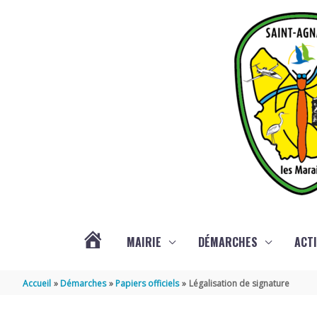
Aller au contenu
Aller au pied de page
MAIRIE
DÉMARCHES
ACTI
ACTUALITÉS
Accueil
Démarches
Papiers officiels
Légalisation de signature
DE