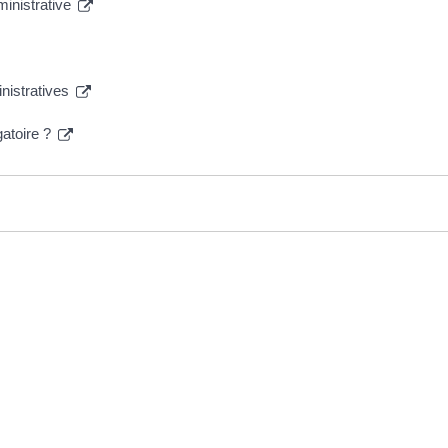
ministrative
inistratives
gatoire ?