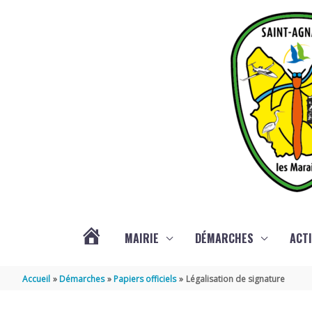
Aller au contenu
Aller au pied de page
MAIRIE
DÉMARCHES
ACTI
ACTUALITÉS
Accueil
Démarches
Papiers officiels
Légalisation de signature
DE