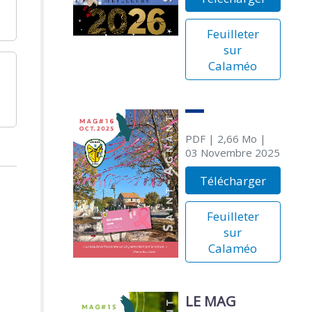
Feuilleter
sur
Calaméo
PDF
| 2,66 Mo
|
03 Novembre 2025
Télécharger
Feuilleter
sur
Calaméo
LE MAG