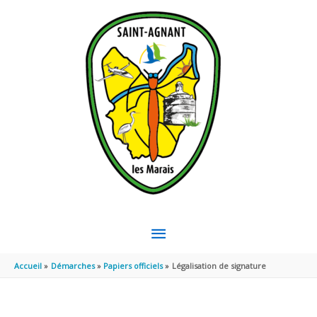
Aller au contenu
Aller au pied de page
MENU
PRINCIPAL
Accueil
Démarches
Papiers officiels
Légalisation de signature