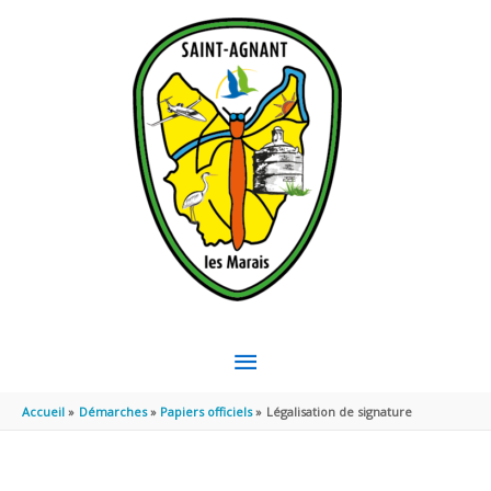
Aller au contenu
Aller au pied de page
MENU
PRINCIPAL
Accueil
Démarches
Papiers officiels
Légalisation de signature