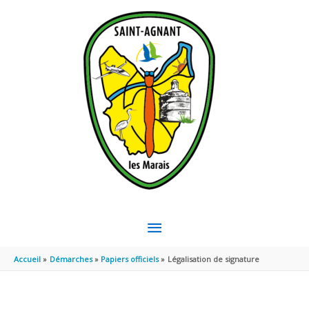
Aller au contenu
Aller au pied de page
MENU
PRINCIPAL
Accueil
Démarches
Papiers officiels
Légalisation de signature