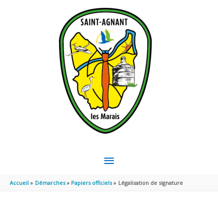
Aller au contenu
Aller au pied de page
MENU
PRINCIPAL
Accueil
Démarches
Papiers officiels
Légalisation de signature