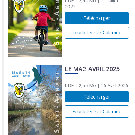
PDF
| 2,44 Mo
| 21 Juillet
2025
Télécharger
Feuilleter sur Calaméo
LE MAG AVRIL 2025
PDF
| 2,55 Mo
| 15 Avril 2025
Télécharger
Feuilleter sur Calaméo