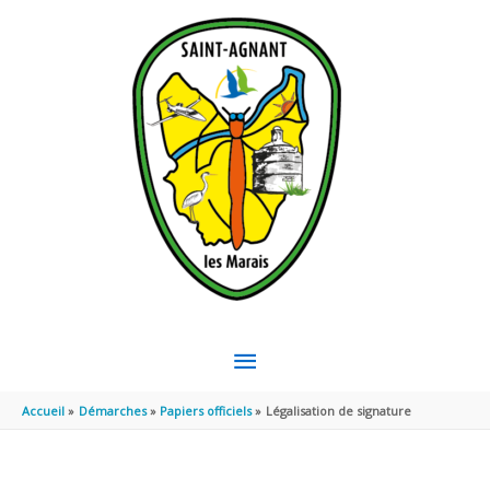
Aller au contenu
Aller au pied de page
MENU
PRINCIPAL
Accueil
Démarches
Papiers officiels
Légalisation de signature