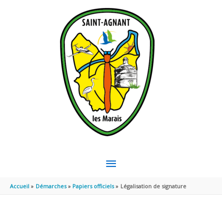
Aller au contenu
Aller au pied de page
MENU
PRINCIPAL
Accueil
Démarches
Papiers officiels
Légalisation de signature