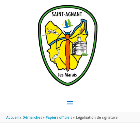
Aller au contenu
Aller au pied de page
MENU
PRINCIPAL
Accueil
Démarches
Papiers officiels
Légalisation de signature