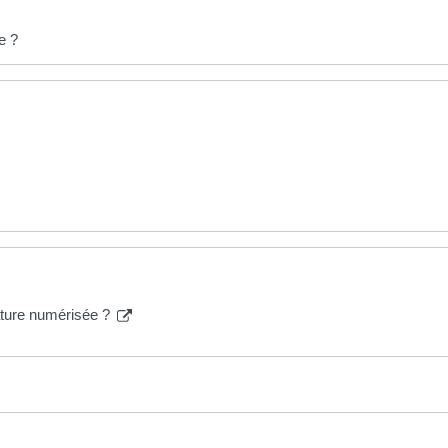
e ?
nature numérisée ?