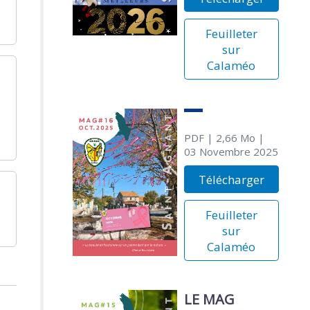
Feuilleter
sur
Calaméo
PDF
| 2,66 Mo
|
03 Novembre 2025
Télécharger
Feuilleter
sur
Calaméo
LE MAG