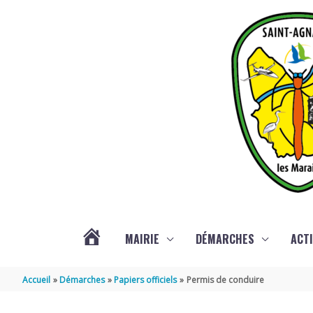
Aller au contenu
Aller au pied de page
MAIRIE
DÉMARCHES
ACTI
ACTUALITÉS
Accueil
Démarches
Papiers officiels
Permis de conduire
DE