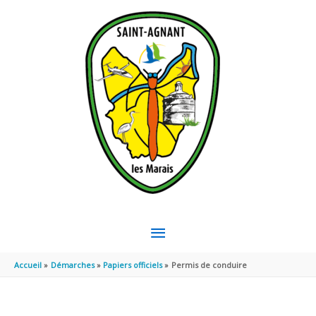
Aller au contenu
Aller au pied de page
MENU
PRINCIPAL
Accueil
Démarches
Papiers officiels
Permis de conduire