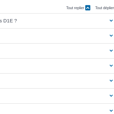
Tout replier
Tout déplie
is D1E ?