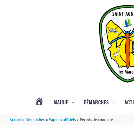
Aller au contenu
Aller au pied de page
MAIRIE
DÉMARCHES
ACTI
ACTUALITÉS
Accueil
Démarches
Papiers officiels
Permis de conduire
DE