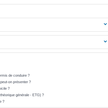
ermis de conduire ?
 peut-on présenter ?
icile ?
théorique générale - ETG) ?
e ?