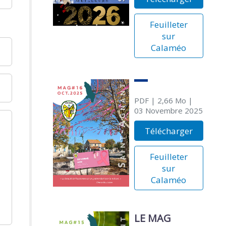
Feuilleter
sur
Calaméo
PDF
| 2,66 Mo
|
03 Novembre 2025
Télécharger
Feuilleter
sur
Calaméo
LE MAG