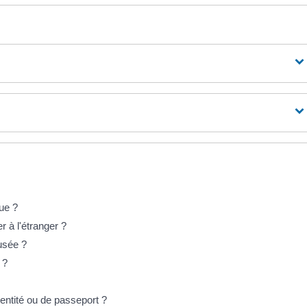
due ?
 à l'étranger ?
usée ?
 ?
entité ou de passeport ?