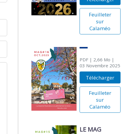
Feuilleter
sur
Calaméo
PDF
| 2,66 Mo
|
03 Novembre 2025
Télécharger
Feuilleter
sur
Calaméo
LE MAG