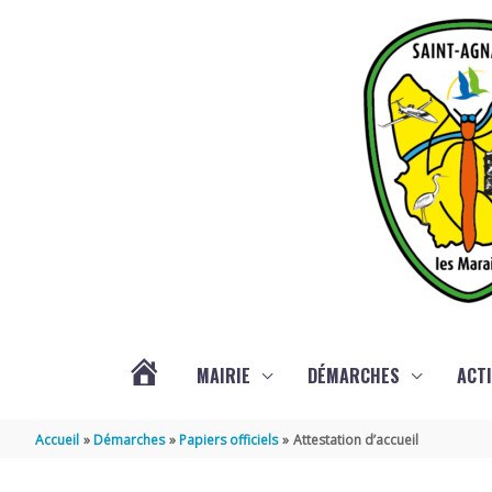
Aller au contenu
Aller au pied de page
MAIRIE
DÉMARCHES
ACTI
ACTUALITÉS
Accueil
Démarches
Papiers officiels
Attestation d’accueil
DE