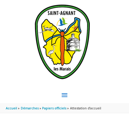
Aller au contenu
Aller au pied de page
MENU
PRINCIPAL
Accueil
Démarches
Papiers officiels
Attestation d’accueil