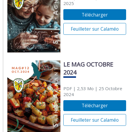
2025
Télécharger
Feuilleter sur Calaméo
LE MAG OCTOBRE
2024
PDF
| 2,53 Mo
| 25 Octobre
2024
Télécharger
Feuilleter sur Calaméo