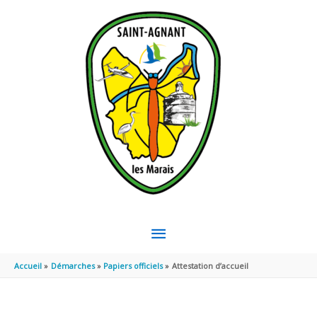
Aller au contenu
Aller au pied de page
MENU
PRINCIPAL
Accueil
Démarches
Papiers officiels
Attestation d’accueil