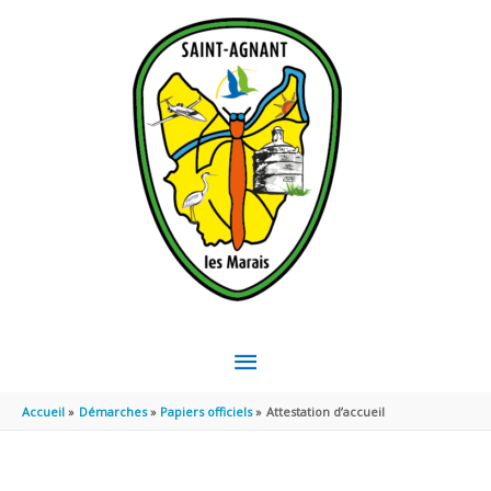
Aller au contenu
Aller au pied de page
MENU
PRINCIPAL
Accueil
Démarches
Papiers officiels
Attestation d’accueil