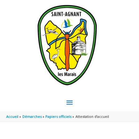
Aller au contenu
Aller au pied de page
MENU
PRINCIPAL
Accueil
Démarches
Papiers officiels
Attestation d’accueil