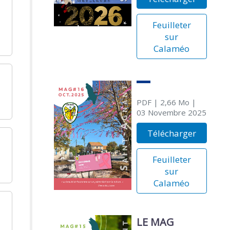
Feuilleter
sur
Calaméo
PDF
| 2,66 Mo
|
03 Novembre 2025
Télécharger
Feuilleter
sur
Calaméo
LE MAG