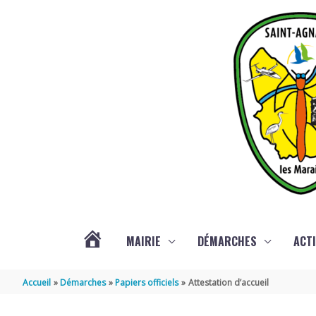
Aller au contenu
Aller au pied de page
MAIRIE
DÉMARCHES
ACTI
ACTUALITÉS
Accueil
Démarches
Papiers officiels
Attestation d’accueil
DE