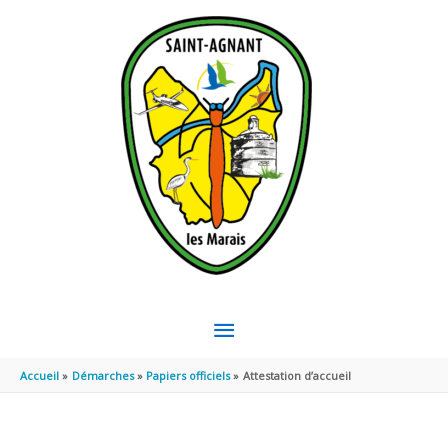
Aller au contenu
Aller au pied de page
MENU
PRINCIPAL
Accueil
Démarches
Papiers officiels
Attestation d’accueil