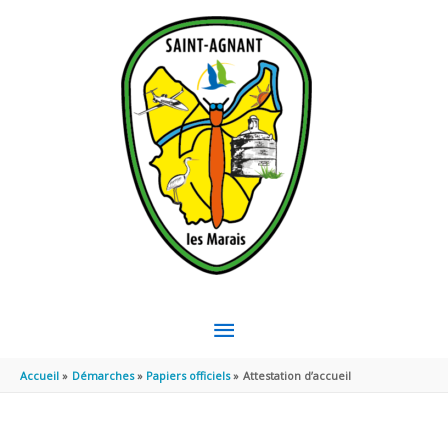
Aller au contenu
Aller au pied de page
MENU
PRINCIPAL
Accueil
Démarches
Papiers officiels
Attestation d’accueil