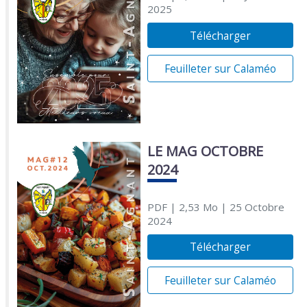
2025
Télécharger
Feuilleter sur Calaméo
LE MAG OCTOBRE
2024
PDF
| 2,53 Mo
| 25 Octobre
2024
Télécharger
Feuilleter sur Calaméo