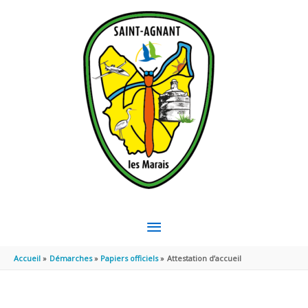
Aller au contenu
Aller au pied de page
MENU
PRINCIPAL
Accueil
Démarches
Papiers officiels
Attestation d’accueil