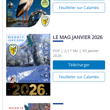
Feuilleter sur Calaméo
LE MAG JANVIER 2026
PDF
| 2,17 Mo
| 30 Janvier
2026
Télécharger
Feuilleter sur Calaméo