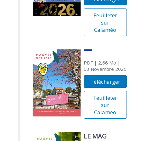
Feuilleter
sur
Calaméo
PDF
| 2,66 Mo
|
03 Novembre 2025
Télécharger
Feuilleter
sur
Calaméo
LE MAG