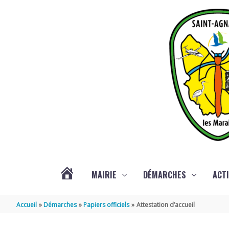
Aller au contenu
Aller au pied de page
MAIRIE
DÉMARCHES
ACTI
ACTUALITÉS
Accueil
Démarches
Papiers officiels
Attestation d’accueil
DE