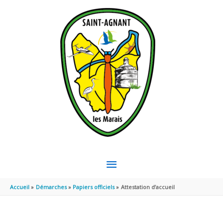
Aller au contenu
Aller au pied de page
MENU
PRINCIPAL
Accueil
Démarches
Papiers officiels
Attestation d’accueil