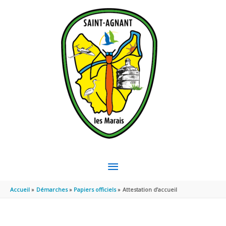
Aller au contenu
Aller au pied de page
MENU
PRINCIPAL
Accueil
Démarches
Papiers officiels
Attestation d’accueil