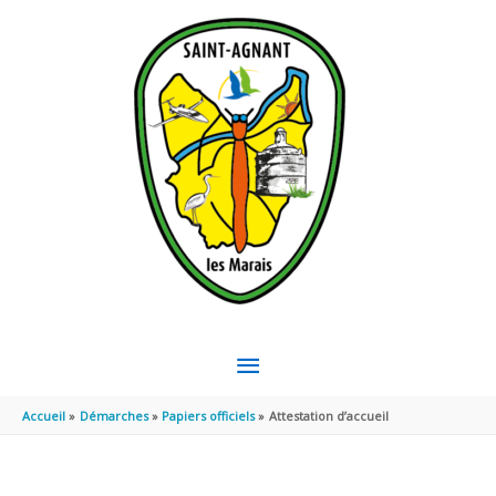
Aller au contenu
Aller au pied de page
MENU
PRINCIPAL
Accueil
Démarches
Papiers officiels
Attestation d’accueil