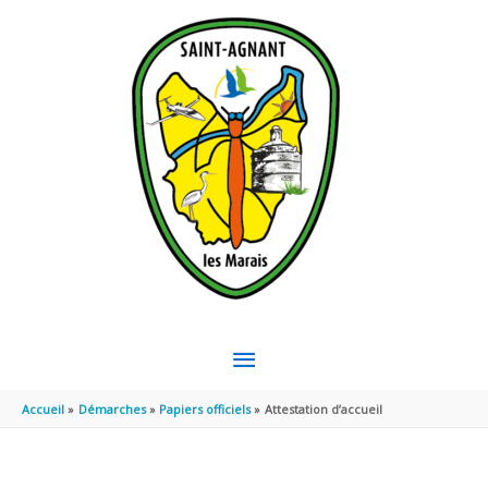
Aller au contenu
Aller au pied de page
MENU
PRINCIPAL
Accueil
Démarches
Papiers officiels
Attestation d’accueil