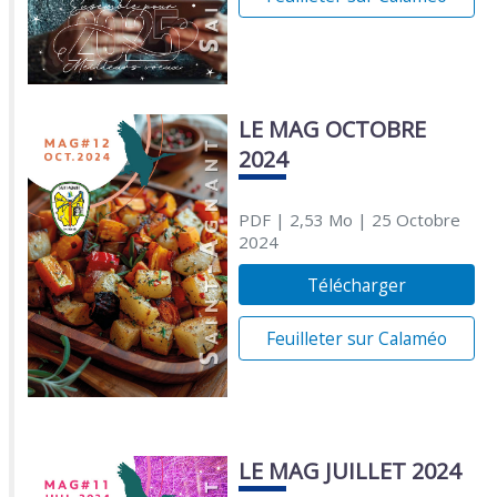
LE MAG OCTOBRE
2024
PDF
| 2,53 Mo
| 25 Octobre
2024
Télécharger
Feuilleter sur Calaméo
LE MAG JUILLET 2024