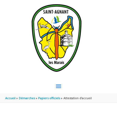
Aller au contenu
Aller au pied de page
MENU
PRINCIPAL
Accueil
Démarches
Papiers officiels
Attestation d’accueil