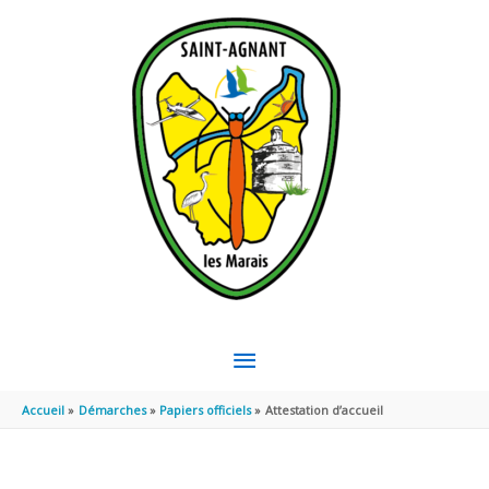
Aller au contenu
Aller au pied de page
MENU
PRINCIPAL
Accueil
Démarches
Papiers officiels
Attestation d’accueil