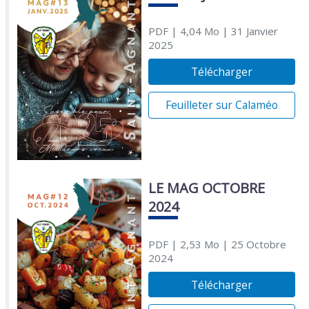
PDF
| 4,04 Mo
| 31 Janvier
2025
Télécharger
Feuilleter sur Calaméo
LE MAG OCTOBRE
2024
PDF
| 2,53 Mo
| 25 Octobre
2024
Télécharger