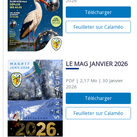
2026
Télécharger
Feuilleter sur Calaméo
LE MAG JANVIER 2026
PDF
| 2,17 Mo
| 30 Janvier
2026
Télécharger
Feuilleter sur Calaméo