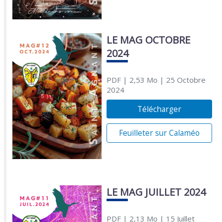
LE MAG OCTOBRE
2024
PDF
| 2,53 Mo
| 25 Octobre
2024
Télécharger
Feuilleter sur Calaméo
LE MAG JUILLET 2024
PDF
| 2,13 Mo
| 15 Juillet