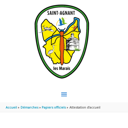
Aller au contenu
Aller au pied de page
MENU
PRINCIPAL
Accueil
Démarches
Papiers officiels
Attestation d’accueil