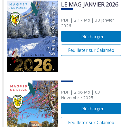
LE MAG JANVIER 2026
PDF
| 2,17 Mo
| 30 Janvier
2026
Télécharger
Feuilleter sur Calaméo
PDF
| 2,66 Mo
| 03
Novembre 2025
Télécharger
Feuilleter sur Calaméo