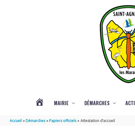
Aller au contenu
Aller au pied de page
MAIRIE
DÉMARCHES
ACTI
ACTUALITÉS
Accueil
Démarches
Papiers officiels
Attestation d’accueil
DE