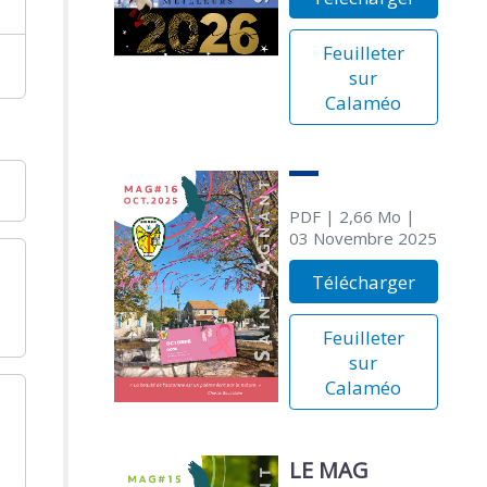
Feuilleter
sur
Calaméo
PDF
| 2,66 Mo
|
03 Novembre 2025
Télécharger
Feuilleter
sur
Calaméo
LE MAG