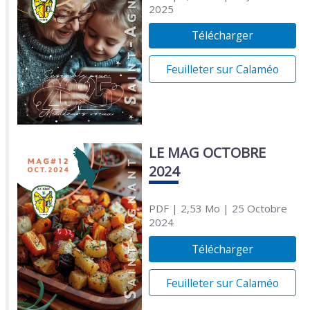
2025
Télécharger
Feuilleter sur Calaméo
LE MAG OCTOBRE
2024
PDF
| 2,53 Mo
| 25 Octobre
2024
Télécharger
Feuilleter sur Calaméo