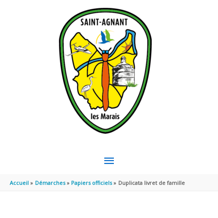
Aller au contenu
Aller au pied de page
MENU
PRINCIPAL
Accueil
Démarches
Papiers officiels
Duplicata livret de famille