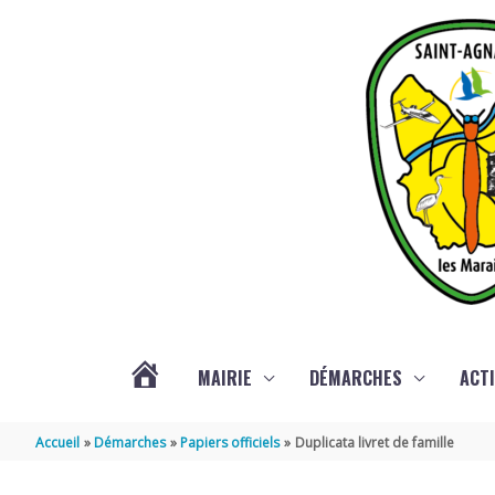
Aller au contenu
Aller au pied de page
MAIRIE
DÉMARCHES
ACTI
ACTUALITÉS
Accueil
Démarches
Papiers officiels
Duplicata livret de famille
DE