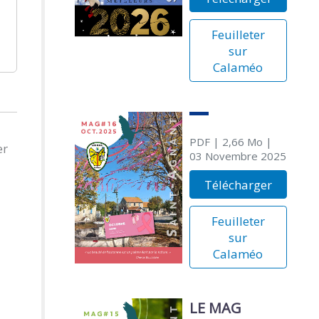
Feuilleter
sur
Calaméo
PDF
| 2,66 Mo
|
er
03 Novembre 2025
Télécharger
Feuilleter
sur
Calaméo
LE MAG