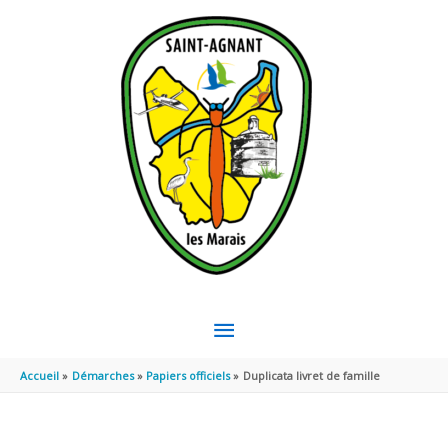
Aller au contenu
Aller au pied de page
MENU
PRINCIPAL
Accueil
Démarches
Papiers officiels
Duplicata livret de famille