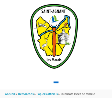
Aller au contenu
Aller au pied de page
MENU
PRINCIPAL
Accueil
Démarches
Papiers officiels
Duplicata livret de famille