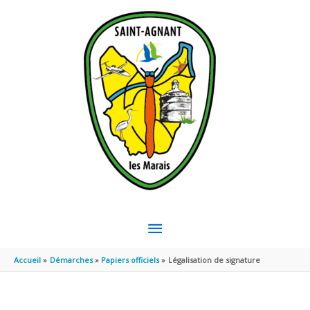
Aller au contenu
Aller au pied de page
MENU
PRINCIPAL
Accueil
Démarches
Papiers officiels
Légalisation de signature