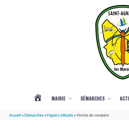
Aller au contenu
Aller au pied de page
MAIRIE
DÉMARCHES
ACTI
ACTUALITÉS
Accueil
Démarches
Papiers officiels
Permis de conduire
DE