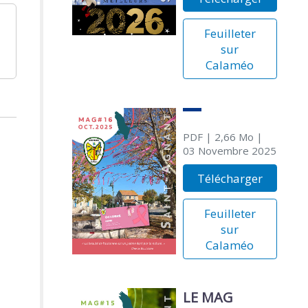
Feuilleter
sur
Calaméo
PDF
| 2,66 Mo
|
03 Novembre 2025
Télécharger
Feuilleter
sur
Calaméo
LE MAG