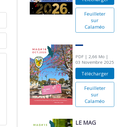
Feuilleter
sur
Calaméo
PDF
| 2,66 Mo
|
03 Novembre 2025
Télécharger
Feuilleter
sur
Calaméo
LE MAG