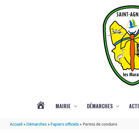
Aller au contenu
Aller au pied de page
MAIRIE
DÉMARCHES
ACTI
ACTUALITÉS
Accueil
Démarches
Papiers officiels
Permis de conduire
DE