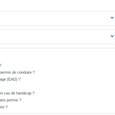
?
n permis de conduire ?
rrage (EAD) ?
n cas de handicap ?
sans permis ?
ire ?