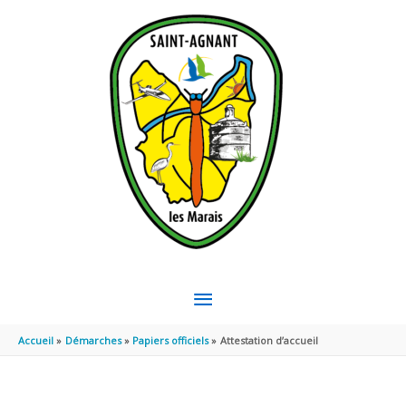
Aller au contenu
Aller au pied de page
MENU
PRINCIPAL
Accueil
Démarches
Papiers officiels
Attestation d’accueil