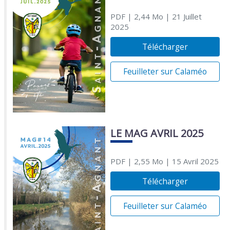
PDF
| 2,44 Mo
| 21 Juillet
2025
Télécharger
Feuilleter sur Calaméo
LE MAG AVRIL 2025
PDF
| 2,55 Mo
| 15 Avril 2025
Télécharger
Feuilleter sur Calaméo