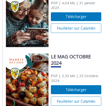
PDF
| 4,04 Mo
| 31 Janvier
2025
Télécharger
Feuilleter sur Calaméo
LE MAG OCTOBRE
2024
PDF
| 2,53 Mo
| 25 Octobre
2024
Télécharger
Feuilleter sur Calaméo