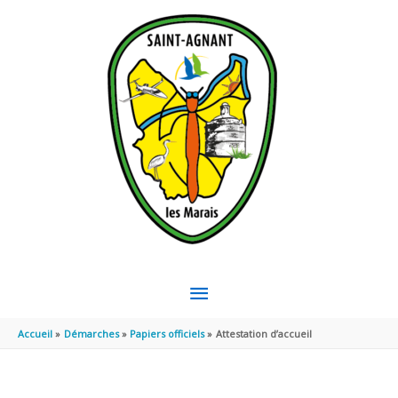
Aller au contenu
Aller au pied de page
MENU
PRINCIPAL
Accueil
Démarches
Papiers officiels
Attestation d’accueil