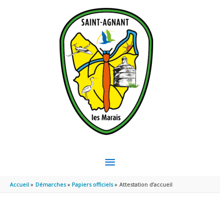
Aller au contenu
Aller au pied de page
MENU
PRINCIPAL
Accueil
Démarches
Papiers officiels
Attestation d’accueil